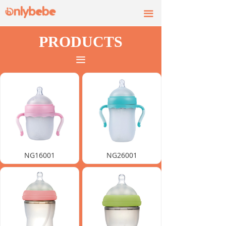
끀
PRODUCTS
끀
NG16001
NG26001