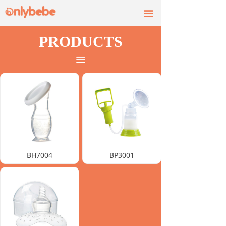
끀
PRODUCTS
끀
BH7004
BP3001