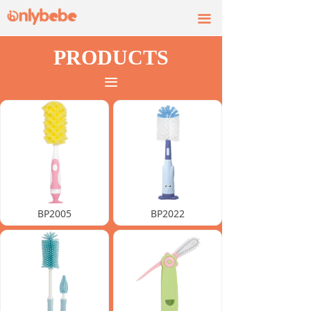
끀
PRODUCTS
끀
BP2005
BP2022